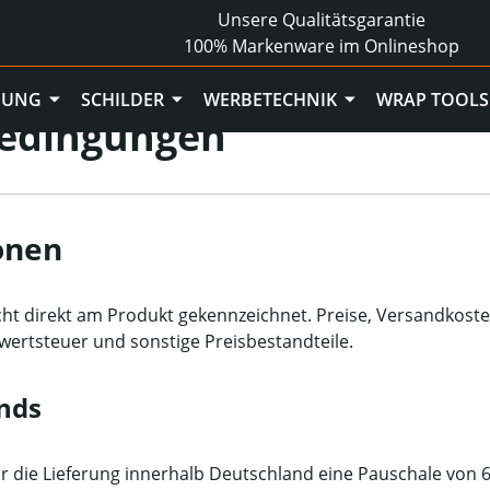
Unsere Qualitätsgarantie
SCHILDER
WERBETECHNIK
WRAP TOOLS
100% Markenware im Onlineshop
BUNG
SCHILDER
WERBETECHNIK
WRAP TOOLS
bedingungen
onen
cht direkt am Produkt gekennzeichnet. Preise, Versandkost
rwertsteuer und sonstige Preisbestandteile.
ands
r die Lieferung innerhalb Deutschland eine Pauschale von 6