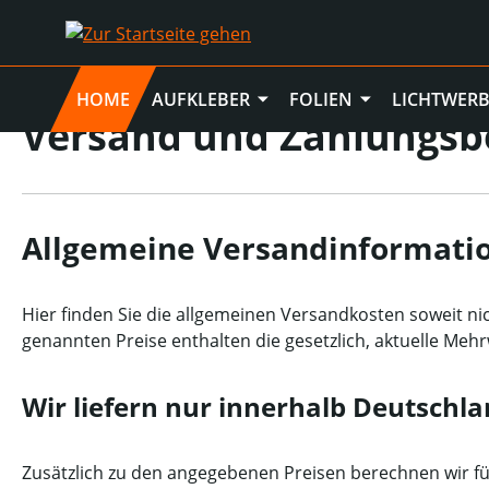
m Hauptinhalt springen
Zur Suche springen
Zur Hauptnavigation springen
HOME
AUFKLEBER
FOLIEN
LICHTWERBUNG
HOME
AUFKLEBER
FOLIEN
LICHTWER
Versand und Zahlungs
Allgemeine Versandinformati
Hier finden Sie die allgemeinen Versandkosten soweit ni
genannten Preise enthalten die gesetzlich, aktuelle Meh
Wir liefern nur innerhalb Deutschl
Zusätzlich zu den angegebenen Preisen berechnen wir fü